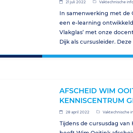
21 juli 2022
Vaktechnische inf
In samenwerking met de 
een e-learning ontwikkeld
Vlakglas’ met onze docent
Dijk als cursusleider. Dez
iedereen die in de dagelijk
AFSCHEID WIM OOI
KENNISCENTRUM G
28 april 2022
Vaktechnische i
Tijdens de cursusdag van