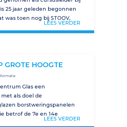
d genomen als cursusleider bij
is 25 jaar geleden begonnen
at was toen nog bij STOOV,
LEES VERDER
s de uitvoerende partij van de
OP GROTE HOOGTE
nformatie
centrum Glas een
 met als doel de
glazen borstweringspanelen
ie betrof de 7e en 14e
LEES VERDER
innen- als buitenzijde. Ook