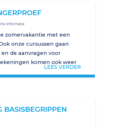
NGERPROEF
che informatie
de zomervakantie met een
! Ook onze cursussen gaan
t en de aanvragen voor
erekeningen komen ook weer
LEES VERDER
nze website voor meer
anning.
G BASISBEGRIPPEN