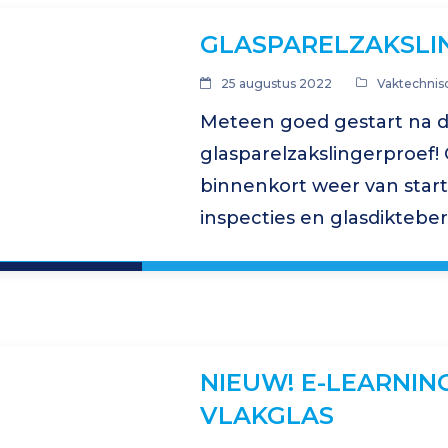
GLASPARELZAKSLI
25 augustus 2022
Vaktechnis
Meteen goed gestart na 
glasparelzakslingerproef
binnenkort weer van star
inspecties en glasdikteb
op gang. Kijk verder op o
informatie en de cursuspl
NIEUW! E-LEARNIN
VLAKGLAS