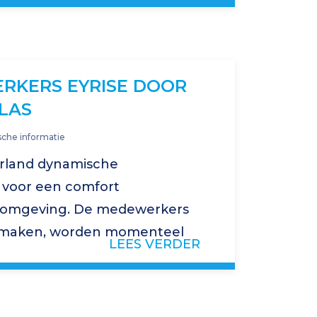
ng moet wat betreft de
RKERS EYRISE DOOR
LAS
sche informatie
erland dynamische
 voor een comfort
komgeving. De medewerkers
ct maken, worden momenteel
LEES VERDER
gebied. Kenniscentrum Glas
ingsprogramma gemaakt dat