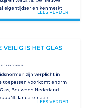
tijl en website. De nieuwe
oral eigentijdser en kenmerkt
LEES VERDER
eldmerk met de letters…
 VEILIG IS HET GLAS
sche informatie
idsnormen zijn verplicht in
e toepassen voorkomt enorm
 Glas, Bouwend Nederland
houdNL lanceren een
LEES VERDER
 rond woonveiligheid en