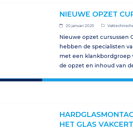
NIEUWE OPZET CU
20 januari 2025
Vaktechnische
Nieuwe opzet cursussen G
hebben de specialisten v
met een klankbordgroep va
de opzet en inhoud van d
herzien. Het uitgangspunt
glaszetcursussen te ontw
HARDGLASMONTAG
HET GLAS VAKCERT