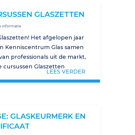
RSUSSEN GLASZETTEN
 informatie
laszetten! Het afgelopen jaar
an Kenniscentrum Glas samen
n professionals uit de markt,
e cursussen Glaszetten
LEES VERDER
 daarbij is geweest
erpen die…
E: GLASKEURMERK EN
IFICAAT