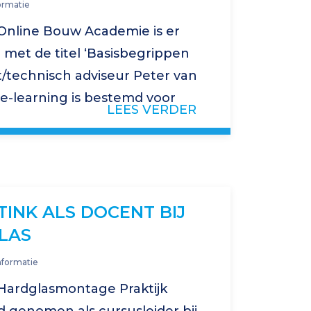
ormatie
Online Bouw Academie is er
 met de titel ‘Basisbegrippen
/technisch adviseur Peter van
e e-learning is bestemd voor
LEES VERDER
se praktijk te maken krijgt…
TINK ALS DOCENT BIJ
LAS
nformatie
 Hardglasmontage Praktijk