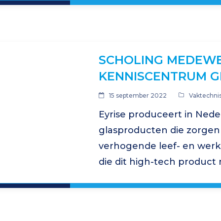
glas. Een nieuwbouwwoni
glassituatie aan strenge…
SCHOLING MEDEWE
KENNISCENTRUM G
15 september 2022
Vaktechni
Eyrise produceert in Ned
glasproducten die zorgen
verhogende leef- en wer
die dit high-tech produ
verder geschoold op glas
heeft hiervoor een train
volledig is afgestemd op…