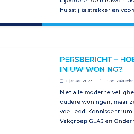
bijbehorende nieuwe huiss
huisstijl is strakker en vo
zich door een “glazen” be
PERSBERICHT – HOE
IN UW WONING?
11 januari 2023
Blog
,
Vaktechni
Niet alle moderne veilighe
oudere woningen, maar z
veel leed. Kenniscentrum
Vakgroep GLAS en Onder
bewustwordingscampagne