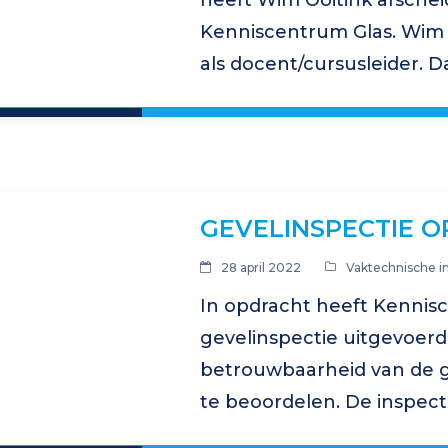
heeft Wim Ooitink afschei
Kenniscentrum Glas. Wim 
als docent/cursusleider. D
later is Kenniscentrum Gla
cursussen…
GEVELINSPECTIE 
28 april 2022
Vaktechnische i
In opdracht heeft Kennis
gevelinspectie uitgevoerd
betrouwbaarheid van de 
te beoordelen. De inspect
verdieping aan zowel de b