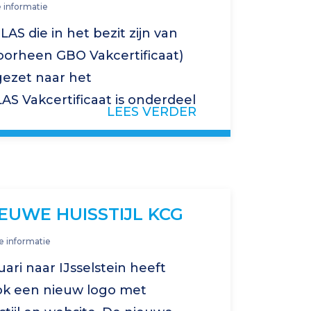
 informatie
AS die in het bezit zijn van
voorheen GBO Vakcertificaat)
gezet naar het
S Vakcertificaat is onderdeel
LEES VERDER
S Vakcertificaat staat voor
t…
EUWE HUISSTIJL KCG
e informatie
ari naar IJsselstein heeft
ok een nieuw logo met