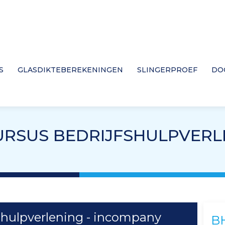
S
GLASDIKTEBEREKENINGEN
SLINGERPROEF
DO
RSUS BEDRIJFSHULPVERL
shulpverlening - incompany
B