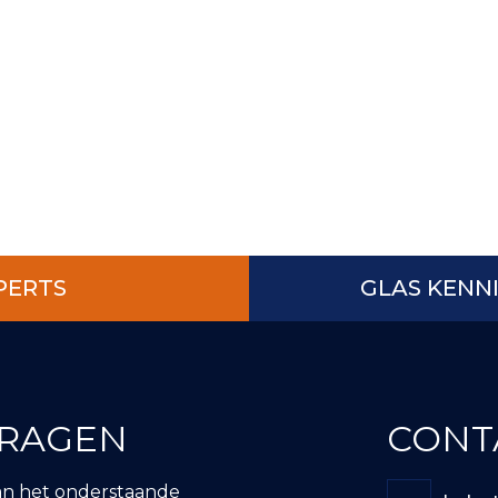
PERTS
GLAS KENN
VRAGEN
CONT
an het onderstaande