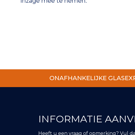
inzage mee te nemen.
ONAFHANKELIJKE GLASEX
INFORMATIE AAN
Heeft u een vraag of opmerking? Vul d