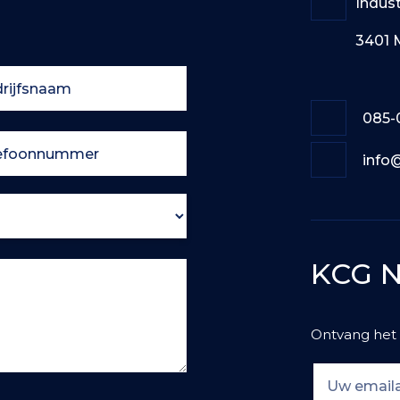
Indus
3401 
085-
info
KCG N
Ontvang het 