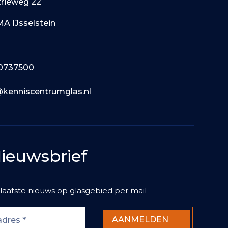
trieweg 22
MA IJsselstein
0737500
@kenniscentrumglas.nl
ieuwsbrief
laatste nieuws op glasgebied per mail