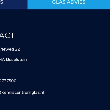
IS
GLAS ADVIES
ACT
trieweg 22
MA IJsselstein
0737500
@kenniscentrumglas.nl