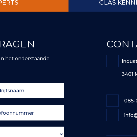
PERTS
GLAS KENN
VRAGEN
CONT
an het onderstaande
Indus
3401 
085-
info