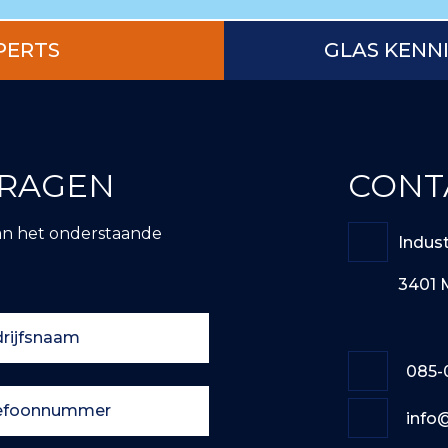
PERTS
GLAS KENN
VRAGEN
CONT
an het onderstaande
Indus
3401 
085-
info