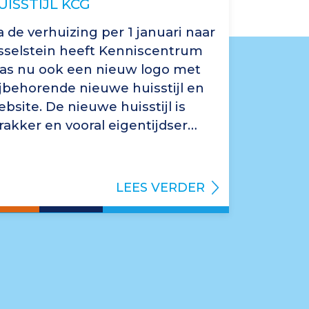
UISSTIJL KCG
 de verhuizing per 1 januari naar
Jsselstein heeft Kenniscentrum
las nu ook een nieuw logo met
ijbehorende nieuwe huisstijl en
bsite. De nieuwe huisstijl is
rakker en vooral eigentijdser…
LEES VERDER