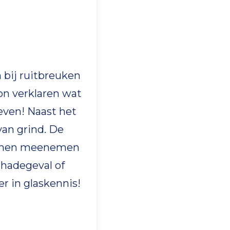
 bij ruitbreuken
on verklaren wat
even! Naast het
an grind. De
stenen meenemen
chadegeval of
r in glaskennis!