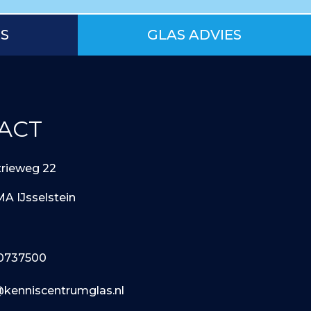
IS
GLAS ADVIES
ACT
trieweg 22
MA IJsselstein
0737500
@kenniscentrumglas.nl