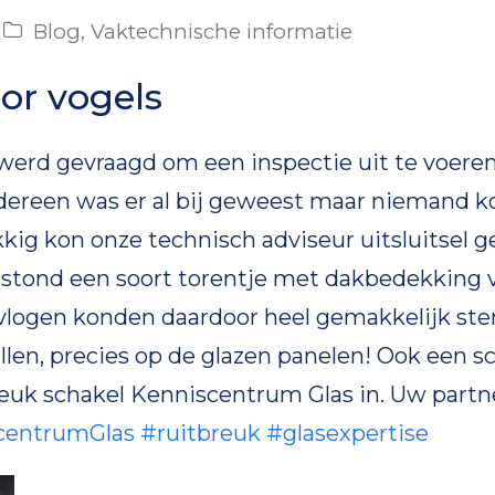
Blog
,
Vaktechnische informatie
or vogels
erd gevraagd om een inspectie uit te voeren
dereen was er al bij geweest maar niemand k
kig kon onze technisch adviseur uitsluitsel g
stond een soort torentje met dakbedekking v
ndvlogen konden daardoor heel gemakkelijk 
len, precies op de glazen panelen! Ook een s
reuk schakel Kenniscentrum Glas in. Uw partne
centrumGlas
#
ruitbreuk
#
glasexpertise