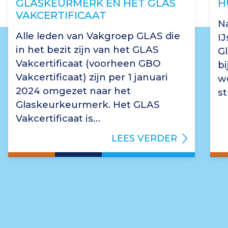
GLASKEURMERK EN HET GLAS
H
VAKCERTIFICAAT
Na
Alle leden van Vakgroep GLAS die
I
in het bezit zijn van het GLAS
G
Vakcertificaat (voorheen GBO
b
Vakcertificaat) zijn per 1 januari
we
2024 omgezet naar het
st
Glaskeurkeurmerk. Het GLAS
Vakcertificaat is…
LEES VERDER