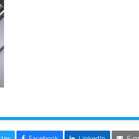
tter
Facebook
LinkedIn
E-m