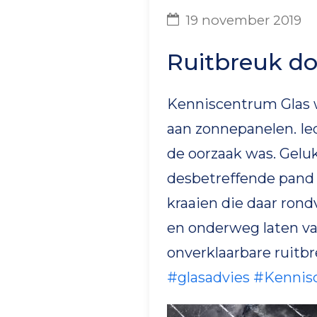
19 november 2019
Ruitbreuk do
Kenniscentrum Glas w
aan zonnepanelen. Ie
de oorzaak was. Geluk
desbetreffende pand 
kraaien die daar ro
en onderweg laten val
onverklaarbare ruitb
#
glasadvies
#
Kennis