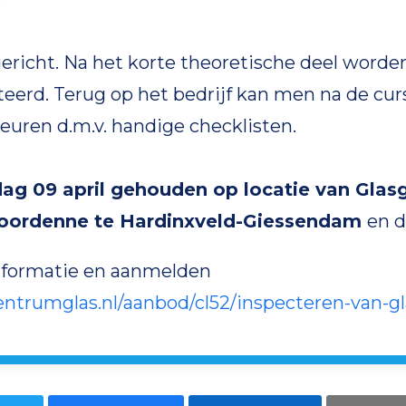
gericht. Na het korte theoretische deel word
eerd. Terug op het bedrijf kan men na de cur
euren d.m.v. handige checklisten.
jdag 09 april gehouden op locatie van Gla
Noordenne te Hardinxveld-Giessendam
en d
informatie en aanmelden
ntrumglas.nl/aanbod/cl52/inspecteren-van-g