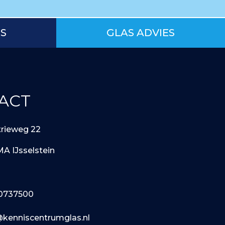
IS
GLAS ADVIES
ACT
trieweg 22
MA IJsselstein
0737500
@kenniscentrumglas.nl