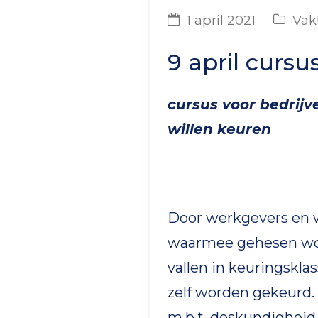
1 april 2021
Vak
9 april curs
cursus voor bedrij
willen keuren
Door werkgevers en 
waarmee gehesen wor
vallen in keuringskl
zelf worden gekeurd.
m.b.t. deskundigheid