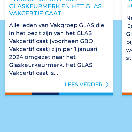
GLASKEURMERK EN HET GLAS
H
VAKCERTIFICAAT
Na
Alle leden van Vakgroep GLAS die
I
in het bezit zijn van het GLAS
G
Vakcertificaat (voorheen GBO
b
Vakcertificaat) zijn per 1 januari
we
2024 omgezet naar het
st
Glaskeurkeurmerk. Het GLAS
Vakcertificaat is…
LEES VERDER