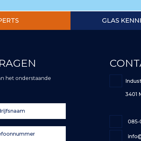
PERTS
GLAS KENN
VRAGEN
CONT
an het onderstaande
Indus
3401 
085-
info