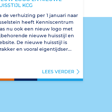
UISSTIJL KCG
 de verhuizing per 1 januari naar
Jsselstein heeft Kenniscentrum
las nu ook een nieuw logo met
ijbehorende nieuwe huisstijl en
bsite. De nieuwe huisstijl is
rakker en vooral eigentijdser…
LEES VERDER