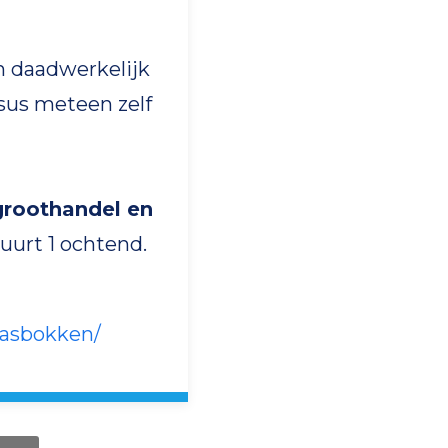
en daadwerkelijk
sus meteen zelf
sgroothandel en
uurt 1 ochtend.
lasbokken/