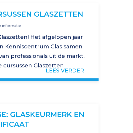
RSUSSEN GLASZETTEN
 informatie
laszetten! Het afgelopen jaar
an Kenniscentrum Glas samen
n professionals uit de markt,
e cursussen Glaszetten
LEES VERDER
 daarbij is geweest
erpen die…
E: GLASKEURMERK EN
IFICAAT