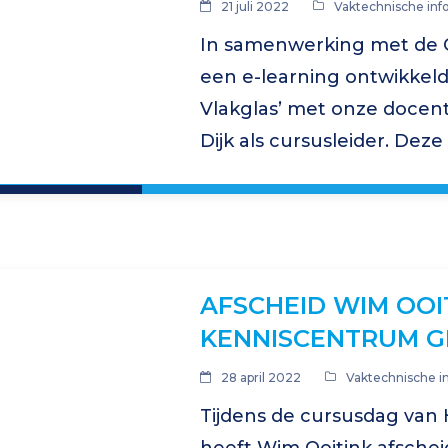
21 juli 2022
Vaktechnische inf
In samenwerking met de 
een e-learning ontwikkeld
Vlakglas’ met onze docent
Dijk als cursusleider. Dez
iedereen die in de dagelijk
AFSCHEID WIM OOI
KENNISCENTRUM G
28 april 2022
Vaktechnische i
Tijdens de cursusdag van