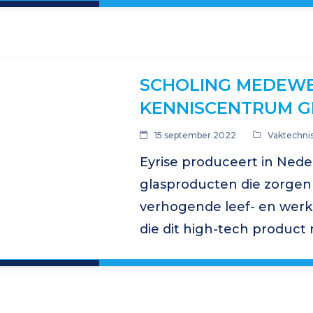
glas. Een nieuwbouwwoni
glassituatie aan strenge…
SCHOLING MEDEWE
KENNISCENTRUM G
15 september 2022
Vaktechni
Eyrise produceert in Ned
glasproducten die zorgen
verhogende leef- en wer
die dit high-tech produ
verder geschoold op glas
heeft hiervoor een train
volledig is afgestemd op…