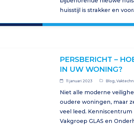
bijbehorende nieuwe huiss
huisstijl is strakker en vo
zich door een “glazen” be
PERSBERICHT – HOE
IN UW WONING?
11 januari 2023
Blog
,
Vaktechni
Niet alle moderne veilighe
oudere woningen, maar z
veel leed. Kenniscentrum
Vakgroep GLAS en Onder
bewustwordingscampagne