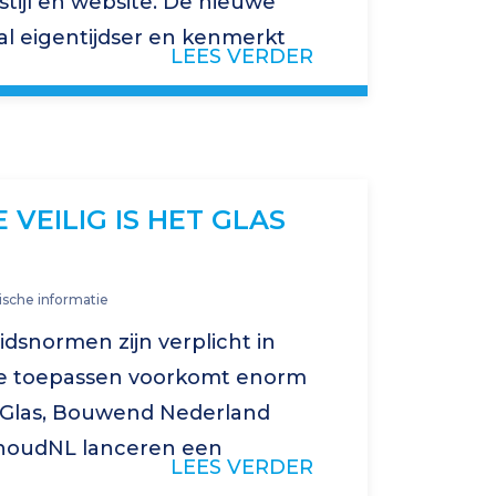
tijl en website. De nieuwe
oral eigentijdser en kenmerkt
LEES VERDER
eldmerk met de letters…
 VEILIG IS HET GLAS
sche informatie
idsnormen zijn verplicht in
e toepassen voorkomt enorm
 Glas, Bouwend Nederland
houdNL lanceren een
LEES VERDER
 rond woonveiligheid en