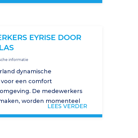
ng moet wat betreft de
RKERS EYRISE DOOR
LAS
sche informatie
erland dynamische
 voor een comfort
komgeving. De medewerkers
ct maken, worden momenteel
LEES VERDER
gebied. Kenniscentrum Glas
ingsprogramma gemaakt dat