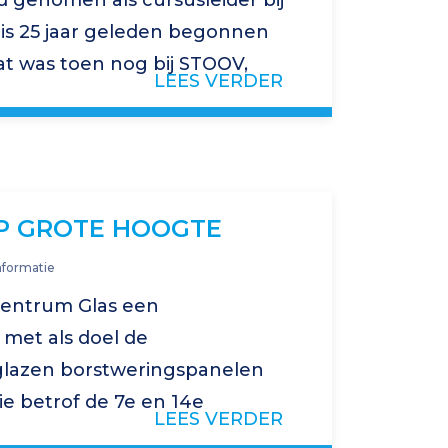
d genomen als cursusleider bij
is 25 jaar geleden begonnen
at was toen nog bij STOOV,
LEES VERDER
s de uitvoerende partij van de
OP GROTE HOOGTE
nformatie
centrum Glas een
 met als doel de
glazen borstweringspanelen
ie betrof de 7e en 14e
LEES VERDER
innen- als buitenzijde. Ook