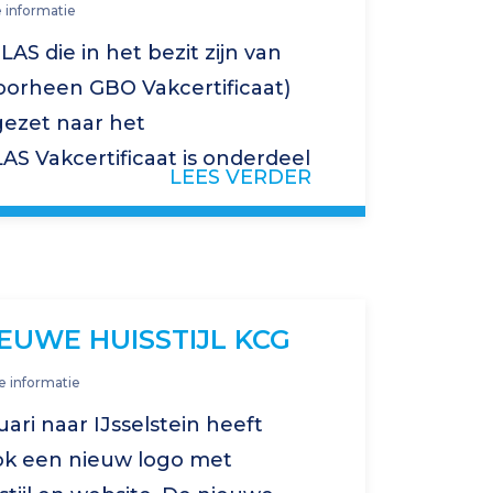
 informatie
AS die in het bezit zijn van
voorheen GBO Vakcertificaat)
gezet naar het
S Vakcertificaat is onderdeel
LEES VERDER
S Vakcertificaat staat voor
t…
EUWE HUISSTIJL KCG
e informatie
ari naar IJsselstein heeft
ok een nieuw logo met