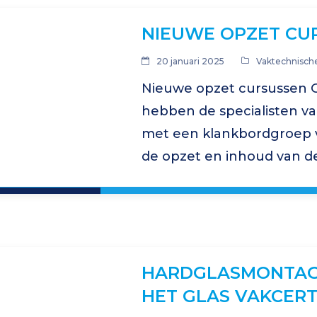
NIEUWE OPZET CU
20 januari 2025
Vaktechnische
Nieuwe opzet cursussen G
hebben de specialisten v
met een klankbordgroep va
de opzet en inhoud van d
herzien. Het uitgangspunt
glaszetcursussen te ontw
HARDGLASMONTAG
HET GLAS VAKCERT