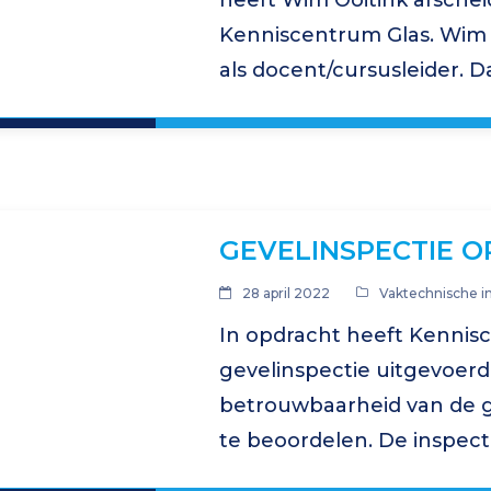
heeft Wim Ooitink afschei
Kenniscentrum Glas. Wim 
als docent/cursusleider. D
later is Kenniscentrum Gla
cursussen…
GEVELINSPECTIE 
28 april 2022
Vaktechnische i
In opdracht heeft Kennis
gevelinspectie uitgevoerd
betrouwbaarheid van de 
te beoordelen. De inspect
verdieping aan zowel de b