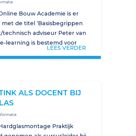
ormatie
Online Bouw Academie is er
 met de titel ‘Basisbegrippen
/technisch adviseur Peter van
e e-learning is bestemd voor
LEES VERDER
se praktijk te maken krijgt…
TINK ALS DOCENT BIJ
LAS
nformatie
 Hardglasmontage Praktijk