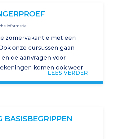
NGERPROEF
che informatie
de zomervakantie met een
! Ook onze cursussen gaan
t en de aanvragen voor
erekeningen komen ook weer
LEES VERDER
nze website voor meer
anning.
G BASISBEGRIPPEN