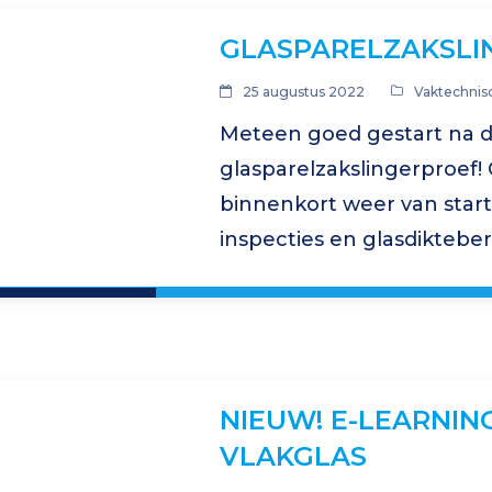
GLASPARELZAKSLI
25 augustus 2022
Vaktechnis
Meteen goed gestart na 
glasparelzakslingerproef
binnenkort weer van star
inspecties en glasdikteb
op gang. Kijk verder op o
informatie en de cursuspl
NIEUW! E-LEARNIN
VLAKGLAS