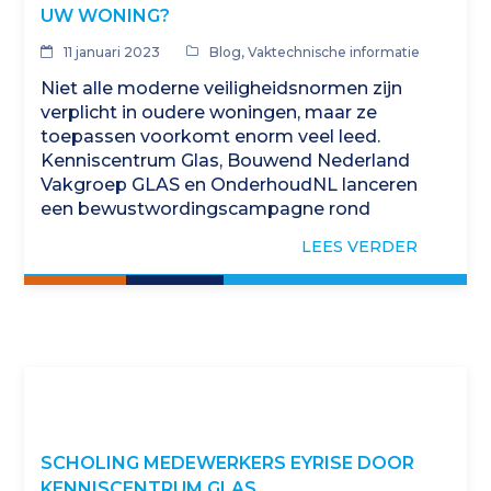
UW WONING?
11 januari 2023
Blog
,
Vaktechnische informatie
Niet alle moderne veiligheidsnormen zijn
verplicht in oudere woningen, maar ze
toepassen voorkomt enorm veel leed.
Kenniscentrum Glas, Bouwend Nederland
Vakgroep GLAS en OnderhoudNL lanceren
een bewustwordingscampagne rond
woonveiligheid en glas. Een
LEES VERDER
nieuwbouwwoning moet wat betreft de
glassituatie aan strenge…
SCHOLING MEDEWERKERS EYRISE DOOR
KENNISCENTRUM GLAS