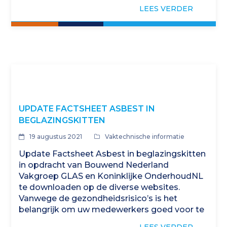
glasadvies nodig? Kenniscentrum Glas is de…
LEES VERDER
UPDATE FACTSHEET ASBEST IN
BEGLAZINGSKITTEN
19 augustus 2021
Vaktechnische informatie
Update Factsheet Asbest in beglazingskitten
in opdracht van Bouwend Nederland
Vakgroep GLAS en Koninklijke OnderhoudNL
te downloaden op de diverse websites.
Vanwege de gezondheidsrisico’s is het
belangrijk om uw medewerkers goed voor te
lichten. In de factsheet komen onderwerpen
LEES VERDER