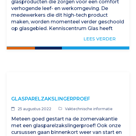
glasproducten die zorgen voor een comfort
verhogende leef- en werkomgeving. De
medewerkers die dit high-tech product
maken, worden momenteel verder geschoold
op glasgebied. Kenniscentrum Glas heeft
hiervoor een trainingsprogramma gemaakt
LEES VERDER
dat volledig is afgestemd op…
GLASPARELZAKSLINGERPROEF
25 augustus 2022
Vaktechnische informatie
Meteen goed gestart na de zomervakantie
met een glasparelzakslingerproef! Ook onze
cursussen gaan binnenkort weer van start en