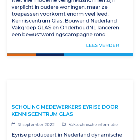
Niet alle moderne veiligheidsnormen zijn
verplicht in oudere woningen, maar ze
toepassen voorkomt enorm veel leed.
Kenniscentrum Glas, Bouwend Nederland
Vakgroep GLAS en OnderhoudNL lanceren
een bewustwordingscampagne rond
woonveiligheid en glas. Een
LEES VERDER
nieuwbouwwoning moet wat betreft de
glassituatie aan strenge…
SCHOLING MEDEWERKERS EYRISE DOOR
KENNISCENTRUM GLAS
15 september 2022
Vaktechnische informatie
Eyrise produceert in Nederland dynamische